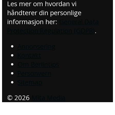
Les mer om hvordan vi
håndterer din personlige
informasjon her:
General Data
Protection Regulation (GDPR)
.
Annonsering
Kontakt
Om Berlintips
Personvern
Sitemap
© 2026
Mita Media