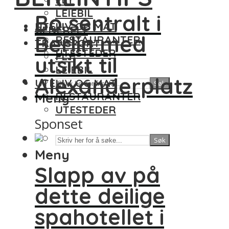
LEIEBIL
Bo sentralt i
UTELIV OG MAT
GENERELT
Berlin med
RESTAURANTER
TRANSPORT
UTESTEDER
FLY
utsikt til
LEIEBIL
Alexanderplatz
UTELIV OG MAT
Søk
Meny
RESTAURANTER
UTESTEDER
Sponset
Søk
Meny
Slapp av på
dette deilige
spahotellet i