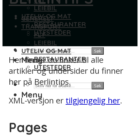
LEIEBIL
UTELIV OG MAT
GENERELT
RESTAURANTER
TRANSPORT
UTESTEDER
FLY
LEIEBIL
UTELIV OG MAT
Søk
Her finner du linker til alle
Meny
RESTAURANTER
UTESTEDER
artikler og undersider du finner
her på Berlintips.
Søk
Meny
XML-versjon er
tilgjengelig her
.
Pages