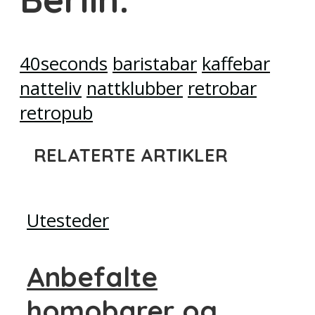
40seconds
baristabar
kaffebar
natteliv
nattklubber
retrobar
retropub
RELATERTE ARTIKLER
Utesteder
Anbefalte
homobarer og