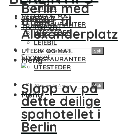
Berlin med
LEIEBIL
UTELIV OG MAT
utsikt til
GENERELT
RESTAURANTER
TRANSPORT
Alexanderplatz
UTESTEDER
FLY
LEIEBIL
UTELIV OG MAT
Søk
Sponset
Meny
RESTAURANTER
UTESTEDER
Slapp av på
Søk
Meny
dette deilige
spahotellet i
Berlin