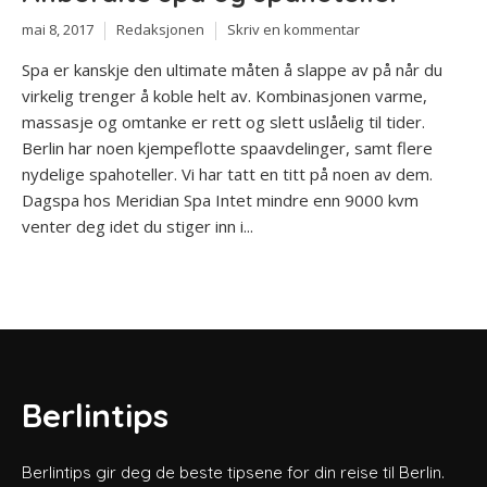
mai 8, 2017
Redaksjonen
Skriv en kommentar
Spa er kanskje den ultimate måten å slappe av på når du
virkelig trenger å koble helt av. Kombinasjonen varme,
massasje og omtanke er rett og slett uslåelig til tider.
Berlin har noen kjempeflotte spaavdelinger, samt flere
nydelige spahoteller. Vi har tatt en titt på noen av dem.
Dagspa hos Meridian Spa Intet mindre enn 9000 kvm
venter deg idet du stiger inn i...
Berlintips
Berlintips gir deg de beste tipsene for din reise til Berlin.