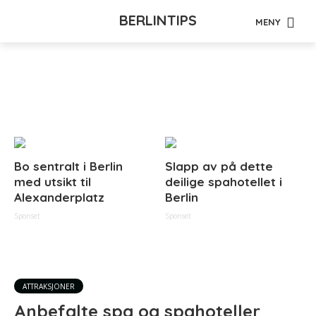
BERLINTIPS
MENY
Tag - badstu
Bo sentralt i Berlin
Slapp av på dette
med utsikt til
deilige spahotellet i
Alexanderplatz
Berlin
Sponset
Sponset
ATTRAKSJONER
Anbefalte spa og spahoteller