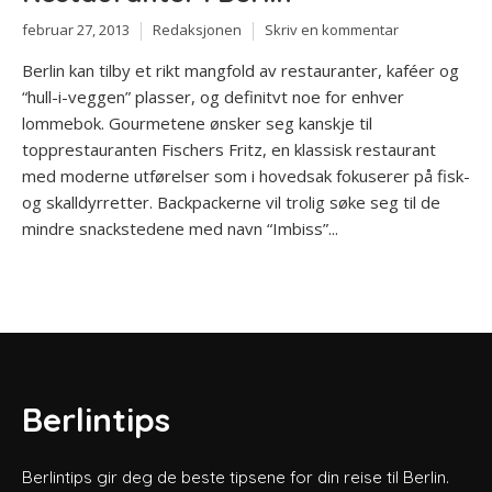
februar 27, 2013
Redaksjonen
Skriv en kommentar
Berlin kan tilby et rikt mangfold av restauranter, kaféer og
“hull-i-veggen” plasser, og definitvt noe for enhver
lommebok. Gourmetene ønsker seg kanskje til
topprestauranten Fischers Fritz, en klassisk restaurant
med moderne utførelser som i hovedsak fokuserer på fisk-
og skalldyrretter. Backpackerne vil trolig søke seg til de
mindre snackstedene med navn “Imbiss”...
Berlintips
Berlintips gir deg de beste tipsene for din reise til Berlin.