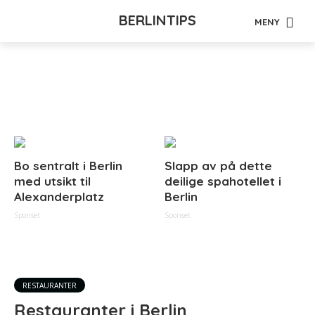
BERLINTIPS
MENY
Tag - brasseri
Bo sentralt i Berlin
Slapp av på dette
med utsikt til
deilige spahotellet i
Alexanderplatz
Berlin
Sponset
Sponset
RESTAURANTER
Restauranter i Berlin