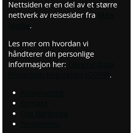
Nettsiden er en del av et større
nettverk av reisesider fra
Mita
Media
.
Les mer om hvordan vi
håndterer din personlige
informasjon her:
General Data
Protection Regulation (GDPR)
.
Annonsering
Kontakt
Om Berlintips
Personvern