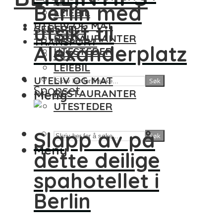
Berlin med
LEIEBIL
UTELIV OG MAT
utsikt til
GENERELT
RESTAURANTER
TRANSPORT
Alexanderplatz
UTESTEDER
FLY
LEIEBIL
UTELIV OG MAT
Søk
Sponset
Meny
RESTAURANTER
UTESTEDER
Slapp av på
Søk
Meny
dette deilige
spahotellet i
Berlin