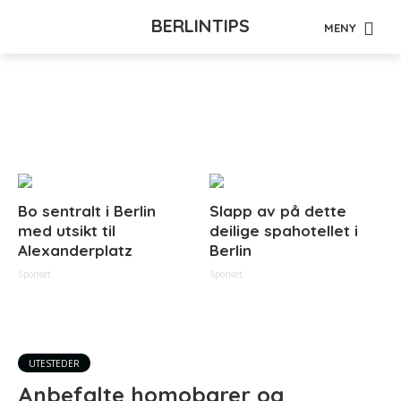
BERLINTIPS
MENY
Tag - lesbisk
Bo sentralt i Berlin
Slapp av på dette
med utsikt til
deilige spahotellet i
Alexanderplatz
Berlin
Sponset
Sponset
UTESTEDER
Anbefalte homobarer og