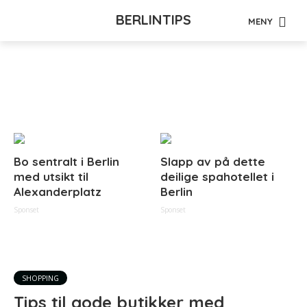
BERLINTIPS
MENY
Tag - secondhand
Bo sentralt i Berlin
Slapp av på dette
med utsikt til
deilige spahotellet i
Alexanderplatz
Berlin
Sponset
Sponset
SHOPPING
Tips til gode butikker med