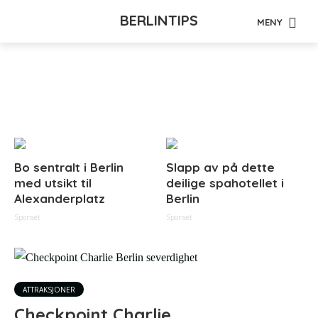
BERLINTIPS
MENY
Tag - Sovjet
Bo sentralt i Berlin
Slapp av på dette
med utsikt til
deilige spahotellet i
Alexanderplatz
Berlin
Sponset
Sponset
ATTRAKSJONER
Checkpoint Charlie