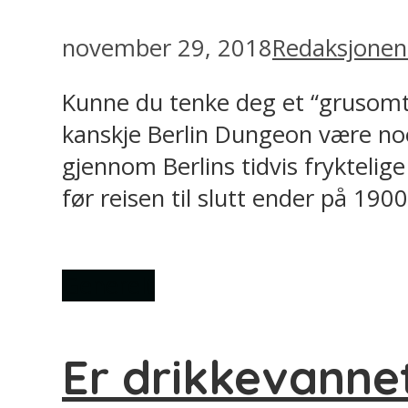
november 29, 2018
Redaksjonen
Kunne du tenke deg et “grusomt” 
kanskje Berlin Dungeon være noe 
gjennom Berlins tidvis fryktelige
før reisen til slutt ender på 1900
Generelt
Er drikkevannet