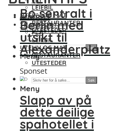
LEIEBIL
Bo sentralt i
UTELIV OG MAT
GENERELT
Berlin med
RESTAURANTER
TRANSPORT
UTESTEDER
FLY
utsikt til
LEIEBIL
Alexanderplatz
UTELIV OG MAT
Søk
Meny
RESTAURANTER
UTESTEDER
Sponset
Søk
Meny
Slapp av på
dette deilige
spahotellet i