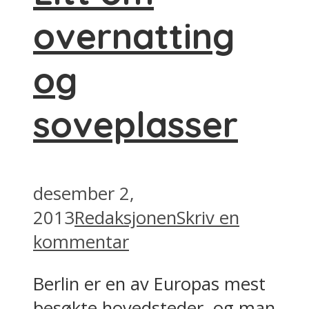
overnatting
og
soveplasser
desember 2,
2013
Redaksjonen
Skriv en
kommentar
Berlin er en av Europas mest
besøkte hovedsteder, og man