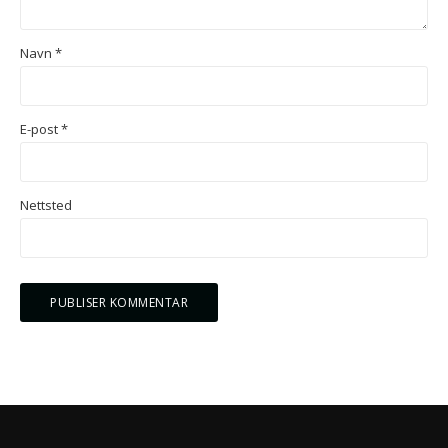
Navn
*
E-post
*
Nettsted