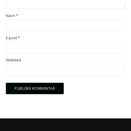
Navn
*
E-post
*
Nettsted