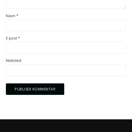
Navn
*
E-post
*
Nettsted