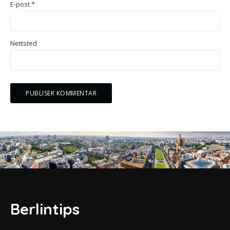
E-post
*
Nettsted
Berlintips