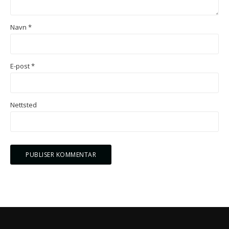
Navn
*
E-post
*
Nettsted