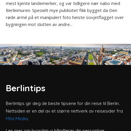
mest kjente landemerker, og var tidligere nær nabo med
Berlinmuren. Spesielt mye publisitet fikk bygget da Den
røde armé på et manipulert foto heiste sovjetflagget over
bygningen mot slutten av andre...
Berlintips
Berlintips gir deg de beste tipsene for din reise til Berlin.
Nettsiden er en del av et større nettverk av reisesider fra
Mita Media
.
Les mer om hvordan vi håndterer din personlige