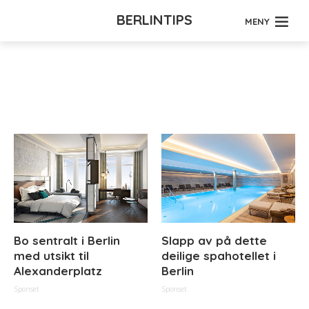
BERLINTIPS
MENY
Tag - offentlig
Bo sentralt i Berlin
Slapp av på dette
med utsikt til
deilige spahotellet i
Alexanderplatz
Berlin
Sponset
Sponset