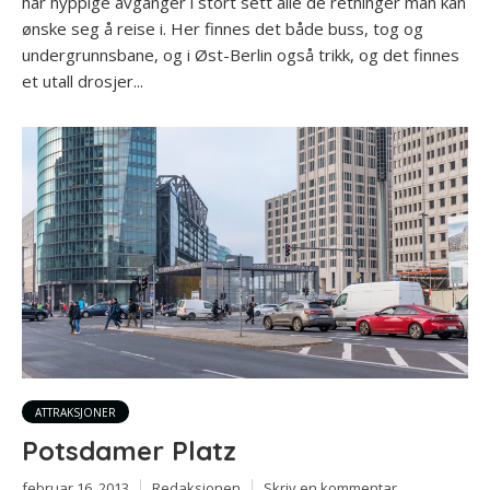
har hyppige avganger i stort sett alle de retninger man kan
ønske seg å reise i. Her finnes det både buss, tog og
undergrunnsbane, og i Øst-Berlin også trikk, og det finnes
et utall drosjer...
ATTRAKSJONER
Potsdamer Platz
februar 16, 2013
Redaksjonen
Skriv en kommentar