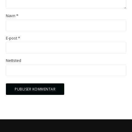
Navn
*
E-post
*
Nettsted