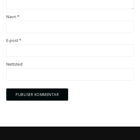
Navn
*
E-post
*
Nettsted