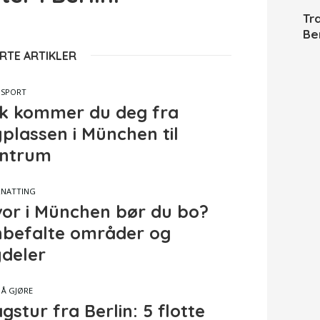
Tr
Ber
RTE ARTIKLER
NSPORT
ik kommer du deg fra
yplassen i München til
entrum
NATTING
or i München bør du bo?
befalte områder og
deler
 Å GJØRE
gstur fra Berlin: 5 flotte