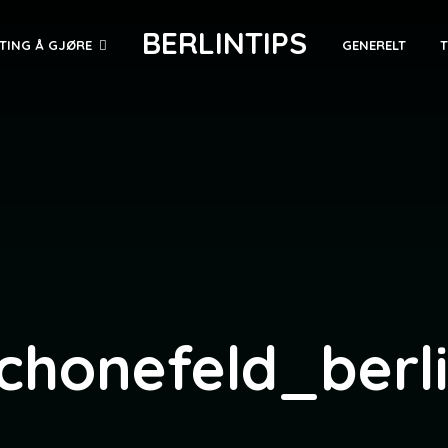
BERLINTIPS
TING Å GJØRE
GENERELT
chonefeld_berl