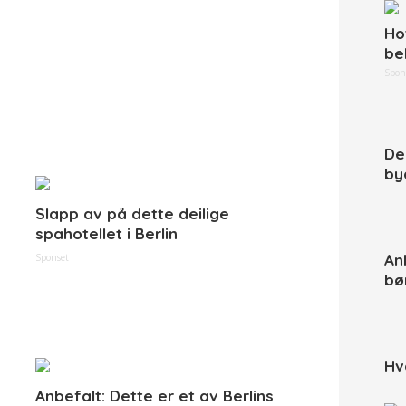
Ho
be
Spon
De
by
Slapp av på dette deilige
spahotellet i Berlin
Anb
Sponset
bø
Hv
Anbefalt: Dette er et av Berlins