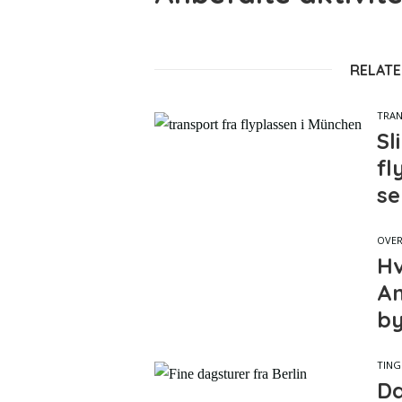
RELATE
TRA
Sl
fl
s
OVER
Hv
An
by
TING
Da