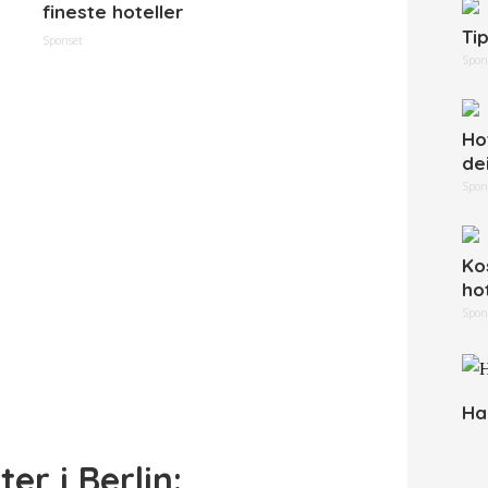
fineste hoteller
Ti
Sponset
Spon
Hot
de
Spon
Ko
ho
Spon
Ha
er i Berlin: