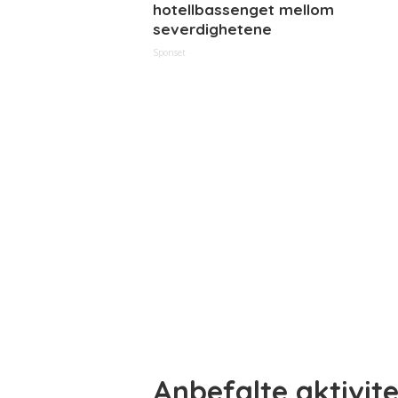
hotellbassenget mellom
severdighetene
Sponset
Anbefalte aktivitet