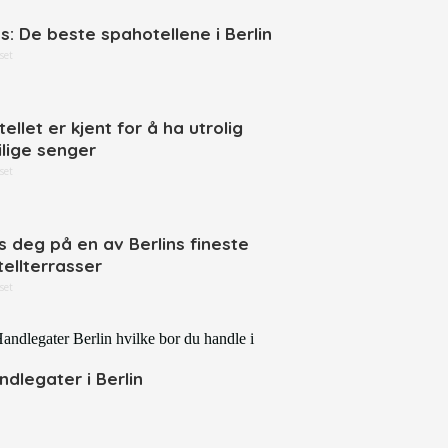
ps: De beste spahotellene i Berlin
set
ellet er kjent for å ha utrolig
ilige senger
set
s deg på en av Berlins fineste
tellterrasser
set
ndlegater i Berlin