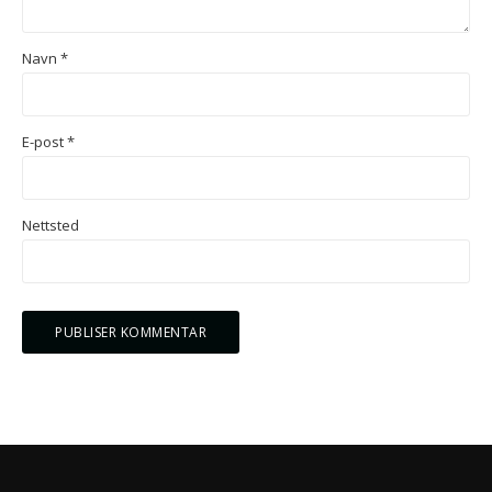
Navn
*
E-post
*
Nettsted